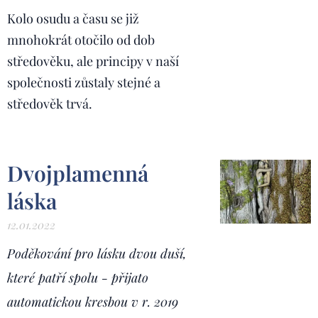
Kolo osudu a času se již
mnohokrát otočilo od dob
středověku, ale principy v naší
společnosti zůstaly stejné a
středověk trvá.
Dvojplamenná
láska
12.01.2022
Poděkování pro lásku dvou duší,
které patří spolu - přijato
automatickou kresbou v r. 2019